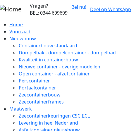
Overslaan en naar de inhoud gaan
Vragen?
Bel nu!
Deel op WhatsApp
BEL: 0344 699699
Home
Voorraad
Nieuwbouw
Containerbouw standaard
Dompelbak - dompelcontainer - dompelbad
Kwaliteit in containerbouw
Nieuwe container - overige modellen
Open container - afzetcontainer
Perscontainer
Portaalcontainer
Zeecontainerbouw
Zeecontainerframes
Maatwerk
Zeecontainerkeuringen CSC IICL
Levering in heel Nederland
Asfaltcontainer nieuwbouw