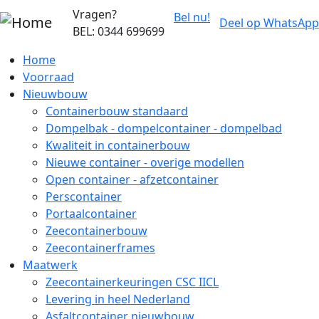
Overslaan en naar de inhoud gaan
Vragen?
Bel nu!
Deel op WhatsApp
BEL: 0344 699699
Home
Voorraad
Nieuwbouw
Containerbouw standaard
Dompelbak - dompelcontainer - dompelbad
Kwaliteit in containerbouw
Nieuwe container - overige modellen
Open container - afzetcontainer
Perscontainer
Portaalcontainer
Zeecontainerbouw
Zeecontainerframes
Maatwerk
Zeecontainerkeuringen CSC IICL
Levering in heel Nederland
Asfaltcontainer nieuwbouw