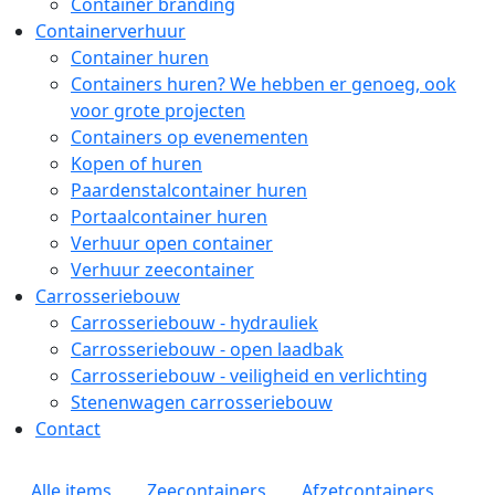
Container branding
Containerverhuur
Container huren
Containers huren? We hebben er genoeg, ook
voor grote projecten
Containers op evenementen
Kopen of huren
Paardenstalcontainer huren
Portaalcontainer huren
Verhuur open container
Verhuur zeecontainer
Carrosseriebouw
Carrosseriebouw - hydrauliek
Carrosseriebouw - open laadbak
Carrosseriebouw - veiligheid en verlichting
Stenenwagen carrosseriebouw
Contact
Zoekpagina menu
Alle items
Zeecontainers
Afzetcontainers