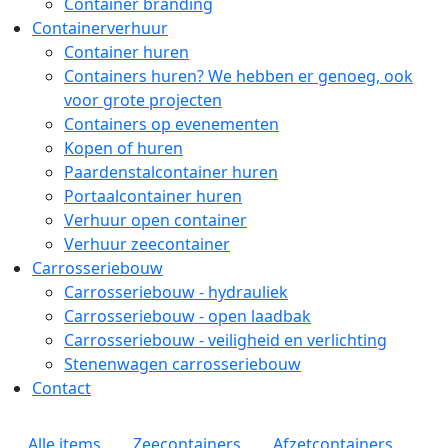
Container branding
Containerverhuur
Container huren
Containers huren? We hebben er genoeg, ook
voor grote projecten
Containers op evenementen
Kopen of huren
Paardenstalcontainer huren
Portaalcontainer huren
Verhuur open container
Verhuur zeecontainer
Carrosseriebouw
Carrosseriebouw - hydrauliek
Carrosseriebouw - open laadbak
Carrosseriebouw - veiligheid en verlichting
Stenenwagen carrosseriebouw
Contact
Zoekpagina menu
Alle items
Zeecontainers
Afzetcontainers