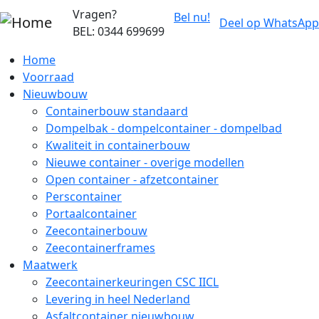
Overslaan en naar de inhoud gaan
Vragen?
Bel nu!
Deel op WhatsApp
BEL: 0344 699699
Home
Voorraad
Nieuwbouw
Containerbouw standaard
Dompelbak - dompelcontainer - dompelbad
Kwaliteit in containerbouw
Nieuwe container - overige modellen
Open container - afzetcontainer
Perscontainer
Portaalcontainer
Zeecontainerbouw
Zeecontainerframes
Maatwerk
Zeecontainerkeuringen CSC IICL
Levering in heel Nederland
Asfaltcontainer nieuwbouw