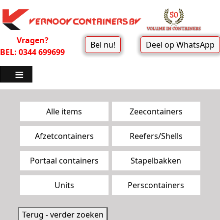
Vragen?
Bel nu!
Deel op WhatsApp
BEL: 0344 699699
Zoekpagina menu
Alle items
Zeecontainers
Afzetcontainers
Reefers/Shells
Portaal containers
Stapelbakken
Units
Perscontainers
Terug - verder zoeken