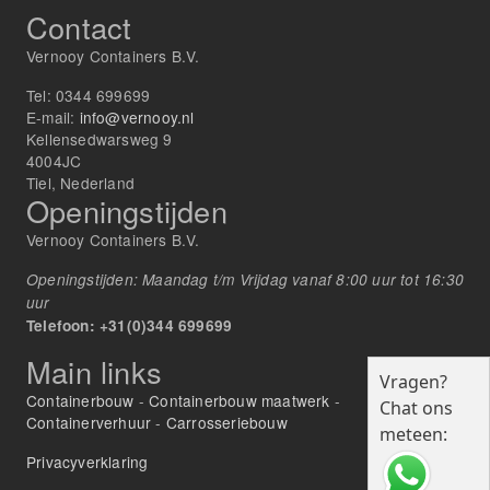
Contact
Vernooy Containers B.V.
Tel:
0344 699699
E-mail:
info@vernooy.nl
Kellensedwarsweg 9
4004JC
Tiel, Nederland
Openingstijden
Vernooy Containers B.V.
Openingstijden: Maandag t/m Vrijdag vanaf 8:00 uur tot 16:30
uur
Telefoon: +31(0)344 699699
Main links
Vragen?
Containerbouw
-
Containerbouw maatwerk
-
Chat ons
Containerverhuur
-
Carrosseriebouw
meteen:
Privacyverklaring