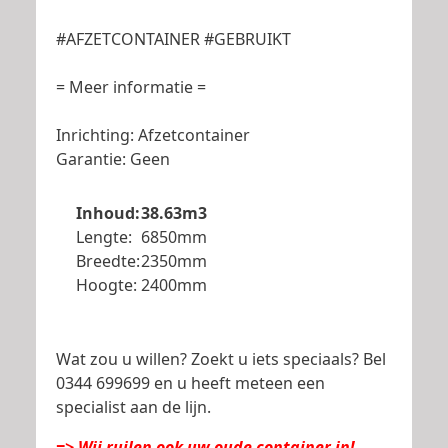
#AFZETCONTAINER #GEBRUIKT
= Meer informatie =
Inrichting: Afzetcontainer
Garantie: Geen
Inhoud:
38.63m3
Lengte:
6850mm
Breedte:
2350mm
Hoogte:
2400mm
Wat zou u willen? Zoekt u iets speciaals? Bel
0344 699699 en u heeft meteen een
specialist aan de lijn.
=> Wij ruilen ook uw oude container in!