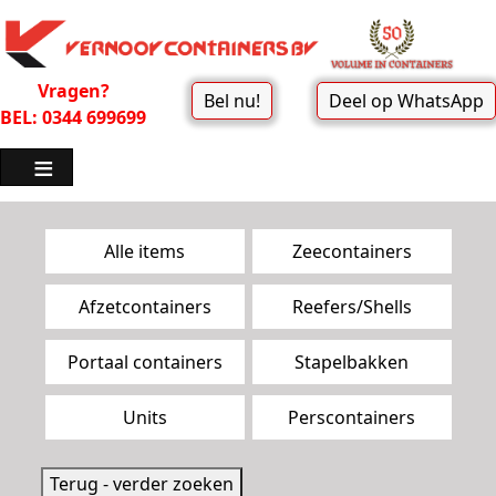
Vragen?
Bel nu!
Deel op WhatsApp
BEL: 0344 699699
Zoekpagina menu
Alle items
Zeecontainers
Afzetcontainers
Reefers/Shells
Portaal containers
Stapelbakken
Units
Perscontainers
Terug - verder zoeken