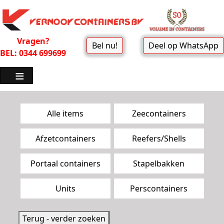
Vragen?
Bel nu!
Deel op WhatsApp
BEL: 0344 699699
Zoekpagina menu
Alle items
Zeecontainers
Afzetcontainers
Reefers/Shells
Portaal containers
Stapelbakken
Units
Perscontainers
Terug - verder zoeken