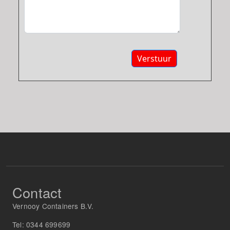
Verstuur
Contact
Vernooy Containers B.V.
Tel:
0344 699699