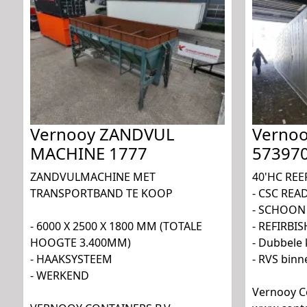
Vernooy ZANDVUL
Vernoo
MACHINE 1777
57397
ZANDVULMACHINE MET
40'HC REE
TRANSPORTBAND TE KOOP
- CSC REA
- SCHOON
- 6000 X 2500 X 1800 MM (TOTALE
- REFIRBI
HOOGTE 3.400MM)
- Dubbele 
- HAAKSYSTEEM
- RVS bin
- WERKEND
Vernooy Co