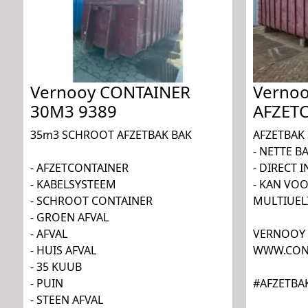
Vernooy CONTAINER
Verno
30M3 9389
AFZET
35m3 SCHROOT AFZETBAK BAK
AFZETBAK
- NETTE B
- AFZETCONTAINER
- DIRECT 
- KABELSYSTEEM
- KAN VO
- SCHROOT CONTAINER
MULTIUELI
- GROEN AFVAL
- AFVAL
VERNOOY 
- HUIS AFVAL
WWW.CONT
- 35 KUUB
- PUIN
#AFZETBA
- STEEN AFVAL