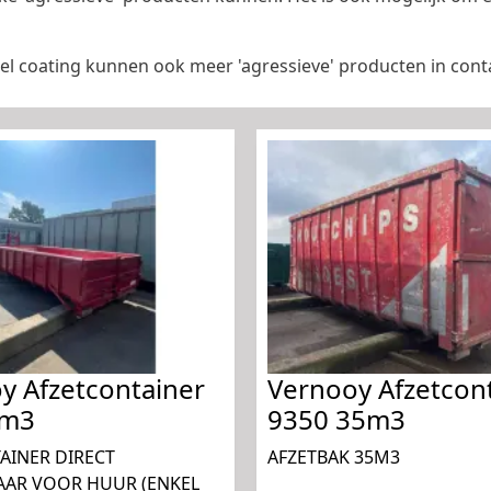
ueel coating kunnen ook meer 'agressieve' producten in co
y Afzetcontainer
Vernooy Afzetcon
9m3
9350 35m3
AINER DIRECT
AFZETBAK 35M3
AAR VOOR HUUR (ENKEL