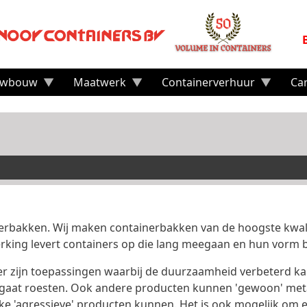
uwbouw
Maatwerk
Containerverhuur
Ca
ainerbakken. Wij maken containerbakken van de hoogste kwa
rking levert containers op die lang meegaan en hun vorm 
 er zijn toepassingen waarbij de duurzaamheid verbeterd k
gaat roesten. Ook andere producten kunnen 'gewoon' metaa
ke 'agressieve' producten kunnen. Het is ook mogelijk om 