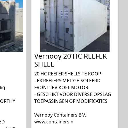
Vernooy 20'HC REEFER
SHELL
20'HC REEFER SHELLS TE KOOP
- EX REEFERS MET GEISOLEERD
lig
FRONT IPV KOEL MOTOR
- GESCHIKT VOOR DIVERSE OPSLAG
WORTHY
TOEPASSINGEN OF MODIFICATIES
Vernooy Containers B.V.
ED
www.containers.nl