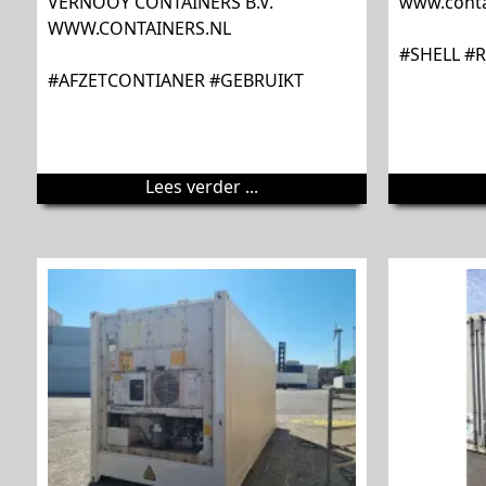
VERNOOY CONTAINERS B.V.
www.conta
WWW.CONTAINERS.NL
#SHELL #R
#AFZETCONTIANER #GEBRUIKT
Lees verder ...