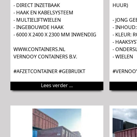
- DIRECT INZETBAAK
HUUR)
- HAAK EN KABELSYSTEEM
- MULTIELIFTWIELEN
- JONG GE
- INGEBOUWDE HAAK
- INHOUD
- 6000 X 2400 X 2300 MM INWENDIG
- KLEUR: 
- HAAKSY
WWW.CONTAINERS.NL
- ONDERS
VERNOOY CONTAINERS B.V.
- WIELEN
#AFZETCONTAINER #GEBRUIKT
#VERNOOY
Lees verder ...