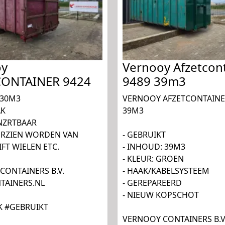
oy
Vernooy Afzetcon
CONTAINER 9424
9489 39m3
 30M3
VERNOOY AFZETCONTAINE
AK
39M3
INZRTBAAR
ORZIEN WORDEN VAN
- GEBRUIKT
FT WIELEN ETC.
- INHOUD: 39M3
- KLEUR: GROEN
CONTAINERS B.V.
- HAAK/KABELSYSTEEM
AINERS.NL
- GEREPAREERD
- NIEUW KOPSCHOT
K #GEBRUIKT
VERNOOY CONTAINERS B.V