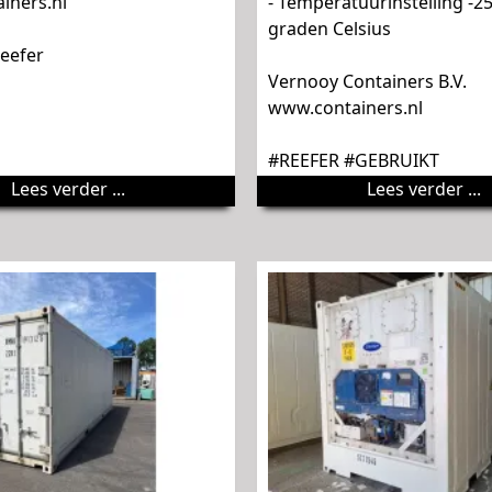
iners.nl
- Temperatuurinstelling -25
graden Celsius
eefer
Vernooy Containers B.V.
www.containers.nl
#REEFER #GEBRUIKT
Lees verder ...
Lees verder ...