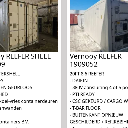
y REEFER SHELL
Vernooy REEFER
09
1909052
FERSHELL
20FT 8.6 REEFER
DY
- DAIKIN
 EN GEURLOOS
- 380V aansluiting 4 of 5 po
SHED
- PTI READY
koel-vries containerdeuren
- CSC GEKEURD / CARGO 
nenwanden
- T-BAR FLOOR
- BUITENKANT OPNIEUW
ntainers B.V.
GESCHILDERD / REFIRBISH